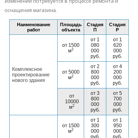
изменений потребуется в процессе ремонта и
оснащения магазина.
Наименование
Площадь
Стадия
Стадия
работ
объекта
П
Р
от 1
от 1
от 1500
080
620
2
м
000
000
руб.
руб.
от 2
от 4
Комплексное
от 5000
800
200
проектирование
2
м
000
000
нового здания
руб.
руб.
от 3
от 5
от
800
700
10000
000
000
2
м
руб.
руб.
от 1
от 1
от 1500
300
950
2
м
000
000
руб.
руб.