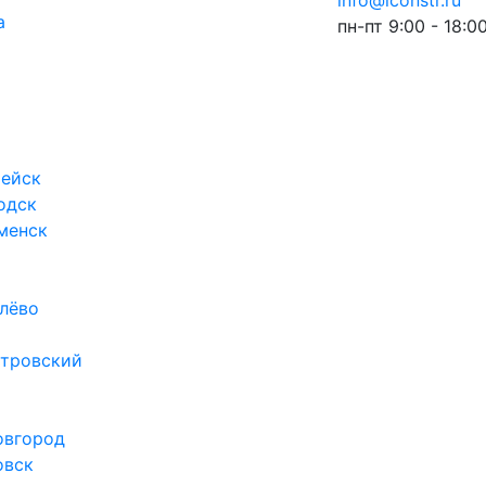
info@iconstr.ru
а
пн-пт 9:00 - 18:0
ейск
одск
менск
лёво
тровский
овгород
овск