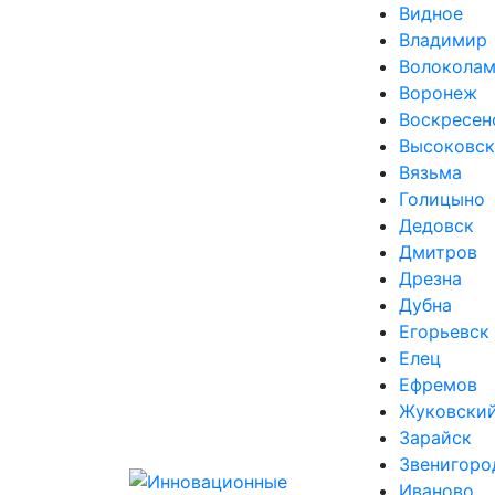
Видное
Владимир
Волоколам
Воронеж
Воскресен
Высоковск
Вязьма
Голицыно
Дедовск
Дмитров
Дрезна
Дубна
Егорьевск
Елец
Ефремов
Жуковски
Зарайск
Звенигоро
Иваново