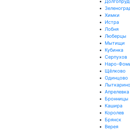
Долгопруд
Зеленогра
Химки
Истра
Лобня
Люберцы
Мытищи
Кубинка
Серпухов
Наро-Фом
Щёлково
Одинцово
Лыткарин
Апрелевка
Бронницы
Кашира
Королев
Брянск
Верея