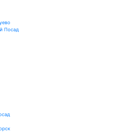
уево
й Посад
осад
орск