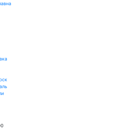
павна
вка
рск
аль
ли
00