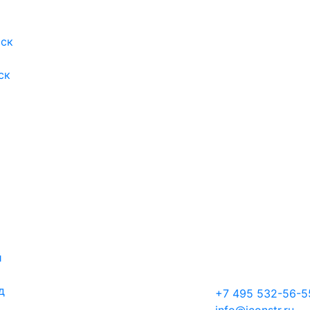
ск
ск
й
д
+7 495 532-56-5