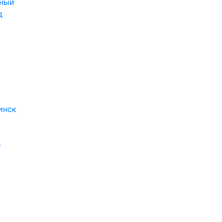
ный
д
инск
о