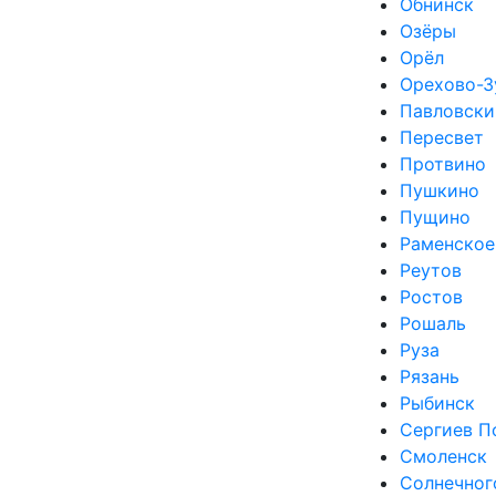
Обнинск
Озёры
Орёл
Орехово-З
Павловски
Пересвет
Протвино
Пушкино
Пущино
Раменское
Реутов
Ростов
Рошаль
Руза
Рязань
Рыбинск
Сергиев П
Смоленск
Солнечног