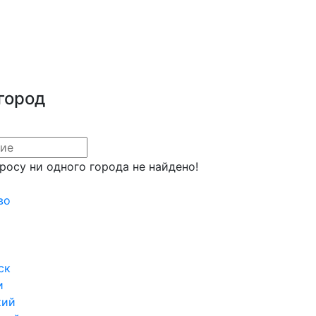
город
росу ни одного города не найдено!
во
ск
и
кий