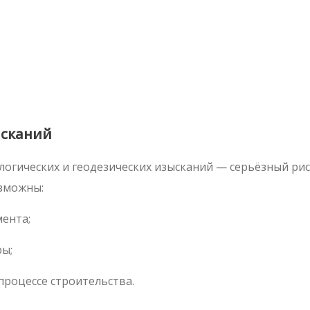
ысканий
гических и геодезических изысканий — серьёзный риск
озможны:
ента;
ры;
процессе строительства.