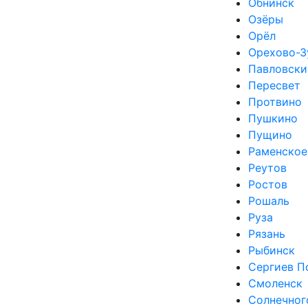
Обнинск
Озёры
Орёл
Орехово-З
Павловски
Пересвет
Протвино
Пушкино
Пущино
Раменское
Реутов
Ростов
Рошаль
Руза
Рязань
Рыбинск
Сергиев П
Смоленск
Солнечног