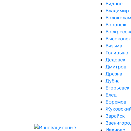
Видное
Владимир
Волоколам
Воронеж
Воскресен
Высоковск
Вязьма
Голицыно
Дедовск
Дмитров
Дрезна
Дубна
Егорьевск
Елец
Ефремов
Жуковски
Зарайск
Звенигоро
Иваново