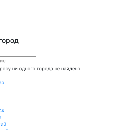
город
росу ни одного города не найдено!
во
ск
и
кий