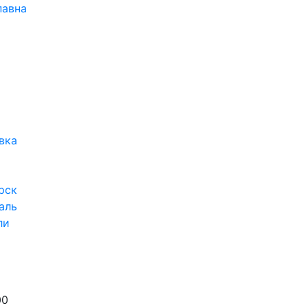
павна
вка
рск
аль
ли
00