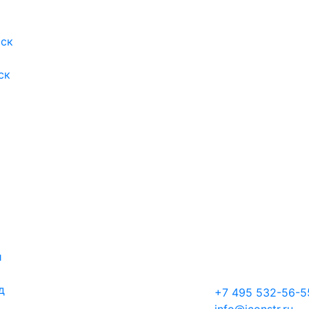
ск
ск
й
д
+7 495 532-56-5