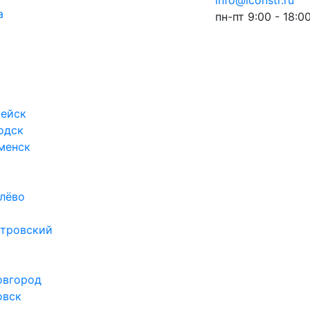
info@iconstr.ru
а
пн-пт 9:00 - 18:0
ейск
одск
менск
лёво
тровский
овгород
овск