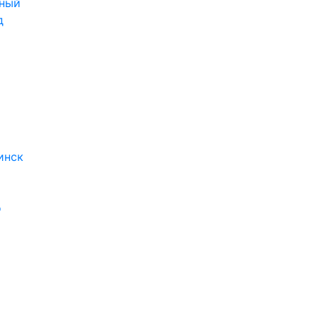
ный
д
инск
о