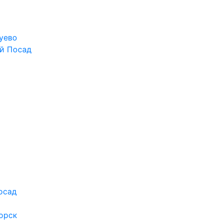
уево
й Посад
осад
орск