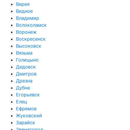
Верея
Видное
Владимир
Волоколамск
Воронеж
Воскресенск
Высоковск
Вязьма
Голицыно
Дедовск
Дмитров
Дрезна
Дубна
Егорьевск
Елец
Ефремов
Жуковский
Зарайск
Звенигород