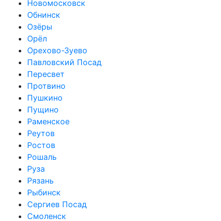
Новомосковск
Обнинск
Озёры
Орёл
Орехово-Зуево
Павловский Посад
Пересвет
Протвино
Пушкино
Пущино
Раменское
Реутов
Ростов
Рошаль
Руза
Рязань
Рыбинск
Сергиев Посад
Смоленск