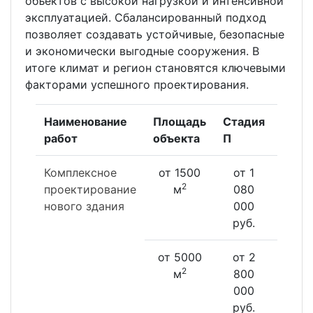
объектов с высокой нагрузкой и интенсивной
эксплуатацией. Сбалансированный подход
позволяет создавать устойчивые, безопасные
и экономически выгодные сооружения. В
итоге климат и регион становятся ключевыми
факторами успешного проектирования.
Наименование
Площадь
Стадия
Стад
работ
объекта
П
Р
Комплексное
от 1500
от 1
от 1
2
проектирование
м
080
620
нового здания
000
000
руб.
руб
от 5000
от 2
от 
2
м
800
200
000
000
руб.
руб