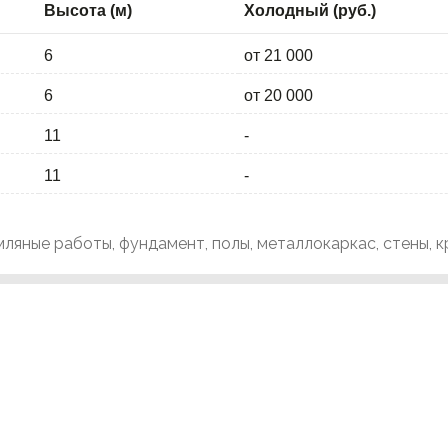
Высота (м)
Холодный (руб.)
6
от 21 000
6
от 20 000
11
-
11
-
мляные работы, фундамент, полы, металлокаркас, стены, к