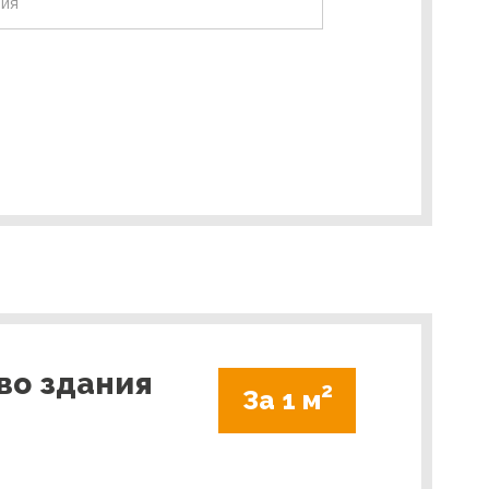
во здания
2
За 1 м