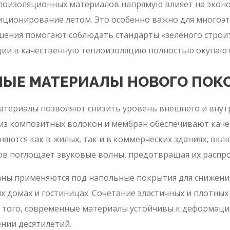
оизоляционных материалов напрямую влияет на эконо
иционирование летом. Это особенно важно для многоэ
ния помогают соблюдать стандарты «зелёного строите
ции в качественную теплоизоляцию полностью окупают
ЫЕ МАТЕРИАЛЫ НОВОГО ПОК
териалы позволяют снизить уровень внешнего и внутр
 из композитных волокон и мембран обеспечивают кач
яются как в жилых, так и в коммерческих зданиях, вкл
ов поглощает звуковые волны, предотвращая их распр
ы применяются под напольные покрытия для снижения
 домах и гостиницах. Сочетание эластичных и плотных 
 того, современные материалы устойчивы к деформаци
ении десятилетий.