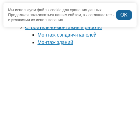
центров
Мы используем файлы cookie для хранения данных.
Разработка проектной документации
OK
Продолжая пользоваться нашим сайтом, вы соглашаетесь
Разработка рабочей документации
с условиями их использования.
Строительно-монтажные работы
Монтаж сэндвич-панелей
Монтаж зданий
Монолитные строительные работы
Монтаж металлоконструкций
Реконструкция промышленного здания
Устройство кровли
Фундамент под ключ
Производство металлоконструкций
Антресоли и мезонины
Изготовление металлоконструкций по
чертежам
Изготовление металлических ферм
Изготовление нестандартных
металлоконструкций
Наши проекты