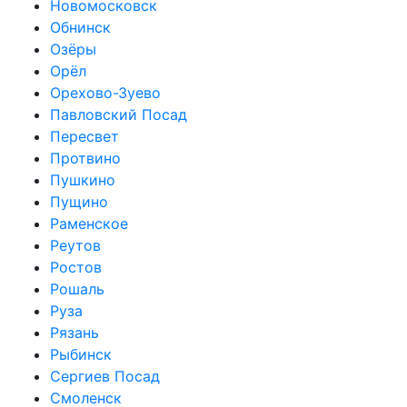
Новомосковск
Обнинск
Озёры
Орёл
Орехово-Зуево
Павловский Посад
Пересвет
Протвино
Пушкино
Пущино
Раменское
Реутов
Ростов
Рошаль
Руза
Рязань
Рыбинск
Сергиев Посад
Смоленск