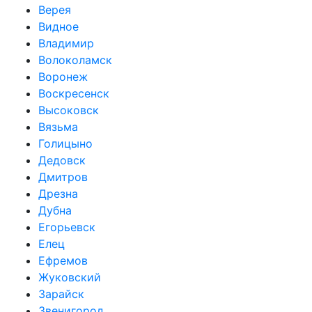
Верея
Видное
Владимир
Волоколамск
Воронеж
Воскресенск
Высоковск
Вязьма
Голицыно
Дедовск
Дмитров
Дрезна
Дубна
Егорьевск
Елец
Ефремов
Жуковский
Зарайск
Звенигород