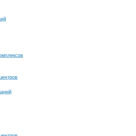
ций
комплексов
центров
даний
центров