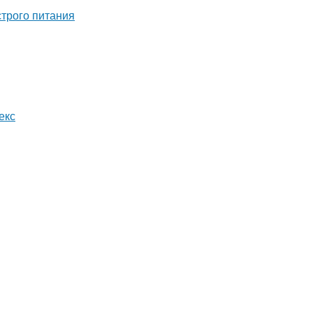
строго питания
екс