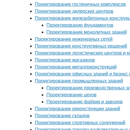
Проектирование гостиничных комплексов
Проектирование дилерских центров
Проектирование железобетонных конструк
Проектирование фундаментов
Проектирование монолитных зданий
Проектирование инженерных сетей
Проектирование конструктивных решений
Проектирование логистических центров и 
Проектирование магазинов
Проектирование металлоконструкций
Проектирование офисных зданий и бизнес 
Проектирование промышленных зданий
Проектирование производственных з
Проектирование цехов
Проектирование фабрик и заводов
Проектирование реконструкции зданий
Проектирование складов
Проектирование спортивных сооружений
Проектирование торгово-развлекательных 