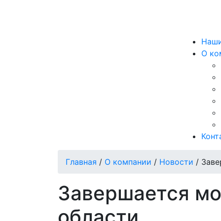
Наши
О ко
Конт
Главная
/
О компании
/
Новости
/
Заве
Завершается мо
области