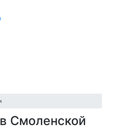
й
и
 в Смоленской