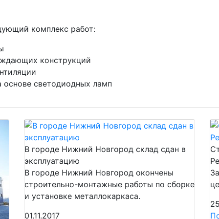
дующий комплекс работ:
ы
аждающих конструкций
ентиляции
а основе светодиодных ламп
В городе Нижний Новгород склад сдан в
Ст
эксплуатацию
Ре
В городе Нижний Новгород окончены
З
строительно-монтажные работы по сборке
це
и установке металлокаркаса.
25
01.11.2017
П