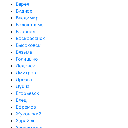
Верея
Видное
Владимир
Волоколамск
Воронеж
Воскресенск
Высоковск
Вязьма
Голицыно
Дедовск
Дмитров
Дрезна
Дубна
Егорьевск
Елец
Ефремов
Жуковский
Зарайск
Звенигород