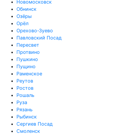
Новомосковск
Обнинск
Озёры
Орёл
Орехово-Зуево
Павловский Посад
Пересвет
Протвино
Пушкино
Пущино
Раменское
Реутов
Ростов
Рошаль
Руза
Рязань
Рыбинск
Сергиев Посад
Смоленск