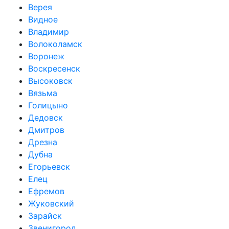
Верея
Видное
Владимир
Волоколамск
Воронеж
Воскресенск
Высоковск
Вязьма
Голицыно
Дедовск
Дмитров
Дрезна
Дубна
Егорьевск
Елец
Ефремов
Жуковский
Зарайск
Звенигород