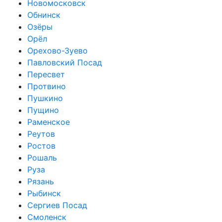
Новомосковск
Обнинск
Озёры
Орёл
Орехово-Зуево
Павловский Посад
Пересвет
Протвино
Пушкино
Пущино
Раменское
Реутов
Ростов
Рошаль
Руза
Рязань
Рыбинск
Сергиев Посад
Смоленск