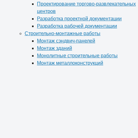
Проектирование торгово-развлекательных
центров
Разработка проектной документации
Разработка рабочей документации
Строительно-монтажные работы
Монтаж сэндвич-панелей
Монтаж зданий
Монолитные строительные работы
Монтаж металлоконструкций
Реконструкция промышленного здания
Устройство кровли
Фундамент под ключ
Производство металлоконструкций
Антресоли и мезонины
Изготовление металлоконструкций по
чертежам
Изготовление металлических ферм
Изготовление нестандартных
металлоконструкций