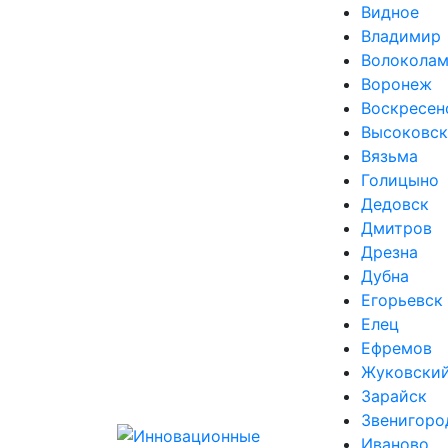
Видное
Владимир
Волоколам
Воронеж
Воскресен
Высоковск
Вязьма
Голицыно
Дедовск
Дмитров
Дрезна
Дубна
Егорьевск
Елец
Ефремов
Жуковски
Зарайск
Звенигоро
Иваново