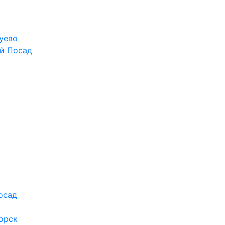
уево
й Посад
осад
орск