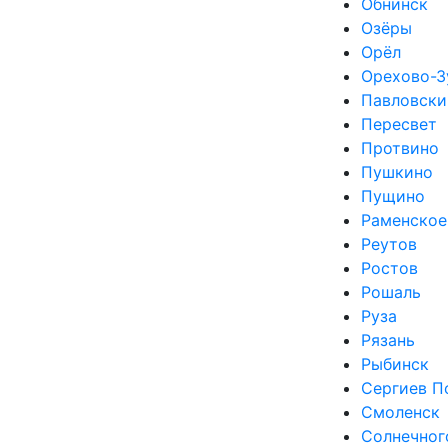
Обнинск
Озёры
Орёл
Орехово-З
Павловски
Пересвет
Протвино
Пушкино
Пущино
Раменское
Реутов
Ростов
Рошаль
Руза
Рязань
Рыбинск
Сергиев П
Смоленск
Солнечног