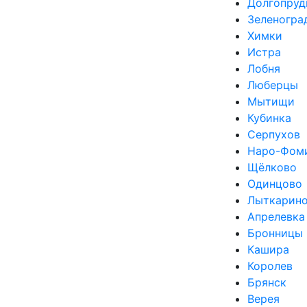
Долгопруд
Зеленогра
Химки
Истра
Лобня
Люберцы
Мытищи
Кубинка
Серпухов
Наро-Фом
Щёлково
Одинцово
Лыткарин
Апрелевка
Бронницы
Кашира
Королев
Брянск
Верея