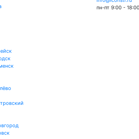
info@iconstr.ru
а
пн-пт 9:00 - 18:0
ейск
одск
менск
лёво
тровский
овгород
овск