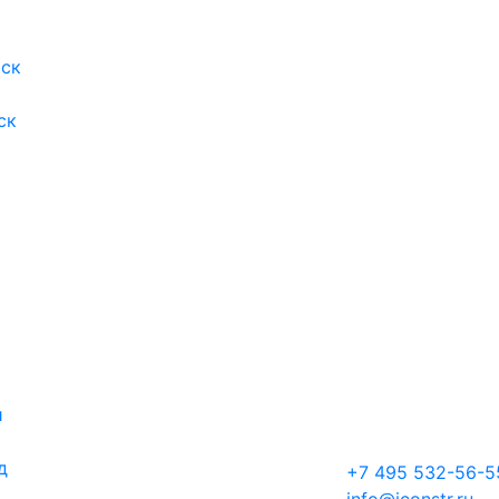
ск
ск
й
д
+7 495 532-56-5