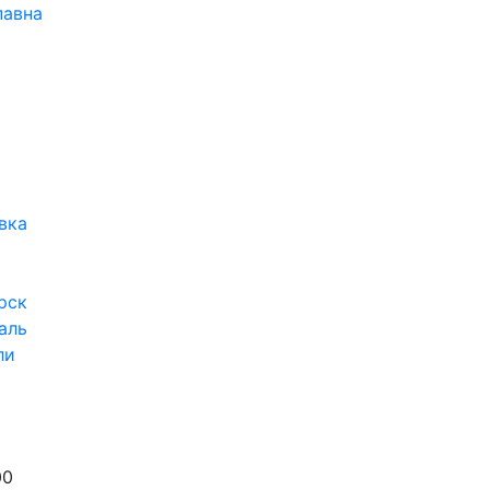
павна
вка
рск
аль
ли
00