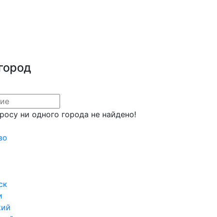
город
росу ни одного города не найдено!
во
ск
и
кий