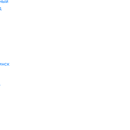
ный
д
инск
о