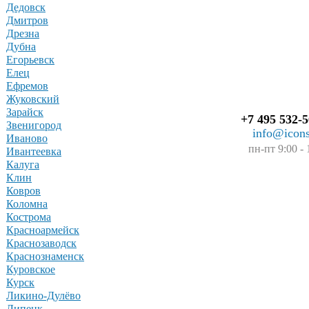
Дедовск
Дмитров
Дрезна
Дубна
Егорьевск
Елец
Ефремов
Жуковский
Зарайск
+7 495 532-5
Звенигород
info@icons
Иваново
пн-пт 9:00 - 
Ивантеевка
Калуга
Клин
Ковров
Коломна
Кострома
Красноармейск
Краснозаводск
Краснознаменск
Куровское
Курск
Ликино-Дулёво
Липецк