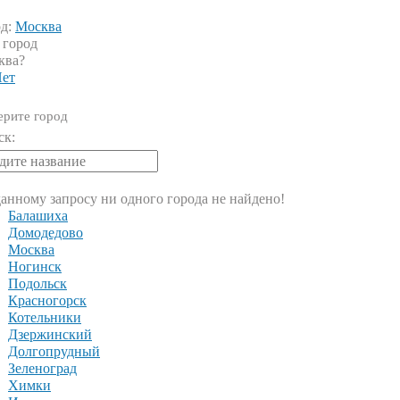
од:
Москва
 город
ква?
ет
рите город
ск:
анному запросу ни одного города не найдено!
Балашиха
Домодедово
Москва
Ногинск
Подольск
Красногорск
Котельники
Дзержинский
Долгопрудный
Зеленоград
Химки