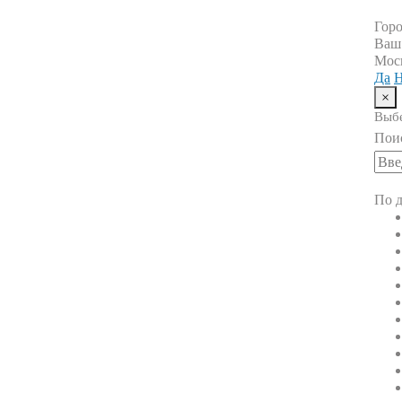
Гор
Ваш
Мос
Да
Н
×
Выбе
Пои
По д