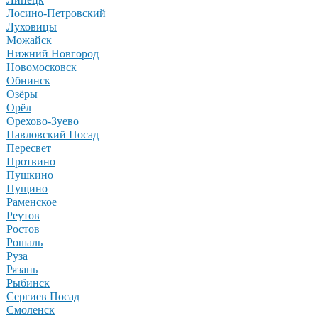
Лосино-Петровский
Луховицы
Можайск
Нижний Новгород
Новомосковск
Обнинск
Озёры
Орёл
Орехово-Зуево
Павловский Посад
Пересвет
Протвино
Пушкино
Пущино
Раменское
Реутов
Ростов
Рошаль
Руза
Рязань
Рыбинск
Сергиев Посад
Смоленск