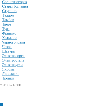
Солнечногорск
Старая Купавна
Ступино
Талдом
Тамбов
Тверь
Тула
Фрязино
Хотьково
Черноголовка
Чехов
Шатура
Электрогорск
Электросталь
Электроугли
Яхрома
Ярославль
Троицк
т 9:00 - 18:00