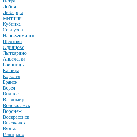
Истра
Лобня
Люберцы
Мытищи
Кубинка
Серпухов
Наро-Фоминск
Щёлково
Одинцово
Лыткарино
Апрелевка
Бронницы
Кашира
Королев
Брянск
Верея
Видное
Владимир
Волоколамск
Воронеж
Воскресенск
Высоковск
Вязьма
Голицыно