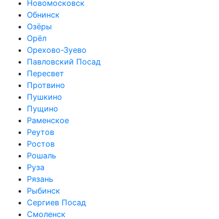
Новомосковск
Обнинск
Озёры
Орёл
Орехово-Зуево
Павловский Посад
Пересвет
Протвино
Пушкино
Пущино
Раменское
Реутов
Ростов
Рошаль
Руза
Рязань
Рыбинск
Сергиев Посад
Смоленск