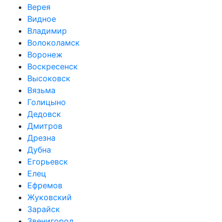
Верея
Видное
Владимир
Волоколамск
Воронеж
Воскресенск
Высоковск
Вязьма
Голицыно
Дедовск
Дмитров
Дрезна
Дубна
Егорьевск
Елец
Ефремов
Жуковский
Зарайск
Звенигород