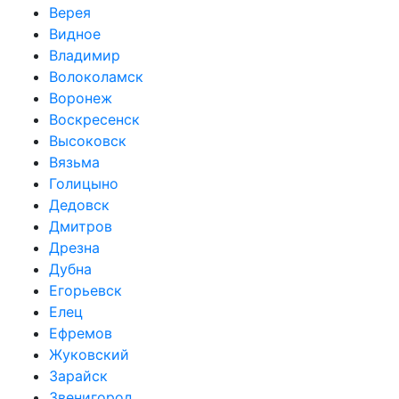
Верея
Видное
Владимир
Волоколамск
Воронеж
Воскресенск
Высоковск
Вязьма
Голицыно
Дедовск
Дмитров
Дрезна
Дубна
Егорьевск
Елец
Ефремов
Жуковский
Зарайск
Звенигород