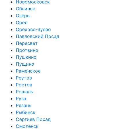
Новомосковск
Обнинск
Озёры
Орёл
Орехово-Зуево
Павловский Посад
Пересвет
Протвино
Пушкино
Пущино
Раменское
Реутов
Ростов
Рошаль
Руза
Рязань
Рыбинск
Сергиев Посад
Смоленск