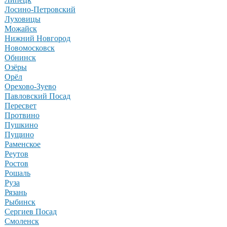
Лосино-Петровский
Луховицы
Можайск
Нижний Новгород
Новомосковск
Обнинск
Озёры
Орёл
Орехово-Зуево
Павловский Посад
Пересвет
Протвино
Пушкино
Пущино
Раменское
Реутов
Ростов
Рошаль
Руза
Рязань
Рыбинск
Сергиев Посад
Смоленск