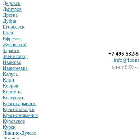
Дедовск
Дмитров
Дрезна
Дубна
Егорьевск
Елец
Ефремов
Жуковский
Зарайск
+7 495 532-5
Звенигород
info@icons
Иваново
пн-пт 9:00 - 
Ивантеевка
Калуга
Клин
Ковров
Коломна
Кострома
Красноармейск
Краснозаводск
Краснознаменск
Куровское
Курск
Ликино-Дулёво
Липецк