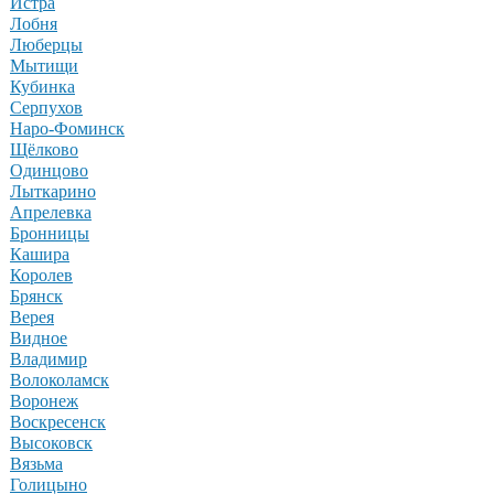
Истра
Лобня
Люберцы
Мытищи
Кубинка
Серпухов
Наро-Фоминск
Щёлково
Одинцово
Лыткарино
Апрелевка
Бронницы
Кашира
Королев
Брянск
Верея
Видное
Владимир
Волоколамск
Воронеж
Воскресенск
Высоковск
Вязьма
Голицыно