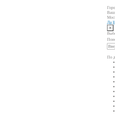
Гор
Ваш
Мос
Да
Н
×
Выбе
Пои
По д