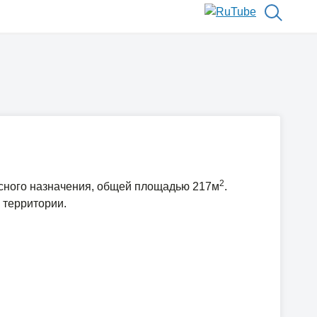
2
сного назначения, общей площадью 217м
.
 территории.