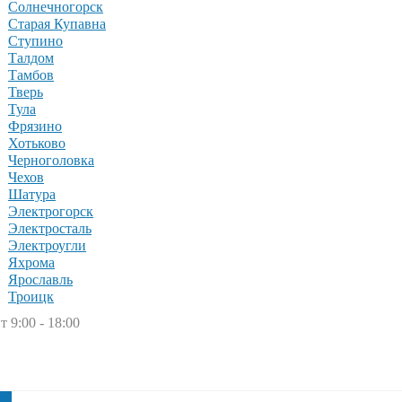
Солнечногорск
Старая Купавна
Ступино
Талдом
Тамбов
Тверь
Тула
Фрязино
Хотьково
Черноголовка
Чехов
Шатура
Электрогорск
Электросталь
Электроугли
Яхрома
Ярославль
Троицк
т 9:00 - 18:00