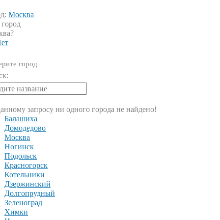
од:
Москва
 город
ква?
ет
рите город
ск:
анному запросу ни одного города не найдено!
Балашиха
Домодедово
Москва
Ногинск
Подольск
Красногорск
Котельники
Дзержинский
Долгопрудный
Зеленоград
Химки