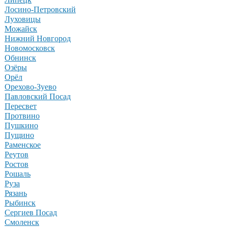
Лосино-Петровский
Луховицы
Можайск
Нижний Новгород
Новомосковск
Обнинск
Озёры
Орёл
Орехово-Зуево
Павловский Посад
Пересвет
Протвино
Пушкино
Пущино
Раменское
Реутов
Ростов
Рошаль
Руза
Рязань
Рыбинск
Сергиев Посад
Смоленск