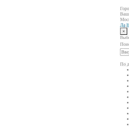
Гор
Ваш
Мос
Да
Н
×
Выбе
Пои
По д