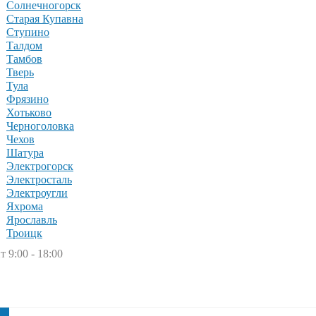
Солнечногорск
Старая Купавна
Ступино
Талдом
Тамбов
Тверь
Тула
Фрязино
Хотьково
Черноголовка
Чехов
Шатура
Электрогорск
Электросталь
Электроугли
Яхрома
Ярославль
Троицк
т 9:00 - 18:00