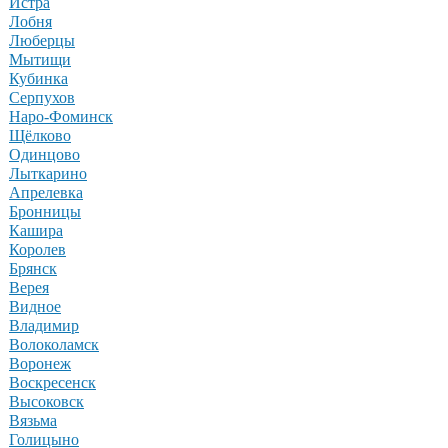
Истра
Лобня
Люберцы
Мытищи
Кубинка
Серпухов
Наро-Фоминск
Щёлково
Одинцово
Лыткарино
Апрелевка
Бронницы
Кашира
Королев
Брянск
Верея
Видное
Владимир
Волоколамск
Воронеж
Воскресенск
Высоковск
Вязьма
Голицыно