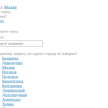
од:
Москва
 город
ква?
ет
рите город
ск:
анному запросу ни одного города не найдено!
Балашиха
Домодедово
Москва
Ногинск
Подольск
Красногорск
Котельники
Дзержинский
Долгопрудный
Зеленоград
Химки