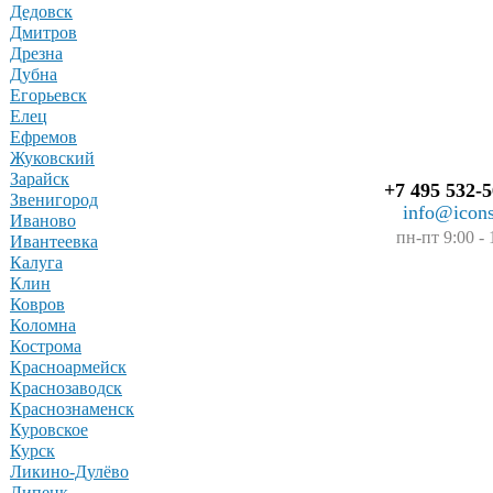
Дедовск
Дмитров
Дрезна
Дубна
Егорьевск
Елец
Ефремов
Жуковский
Зарайск
+7 495 532-5
Звенигород
info@icons
Иваново
пн-пт 9:00 - 
Ивантеевка
Калуга
Клин
Ковров
Коломна
Кострома
Красноармейск
Краснозаводск
Краснознаменск
Куровское
Курск
Ликино-Дулёво
Липецк