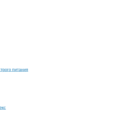
строго питания
екс