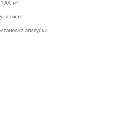
2
 1000 м
.
ундамент.
установка опалубки.