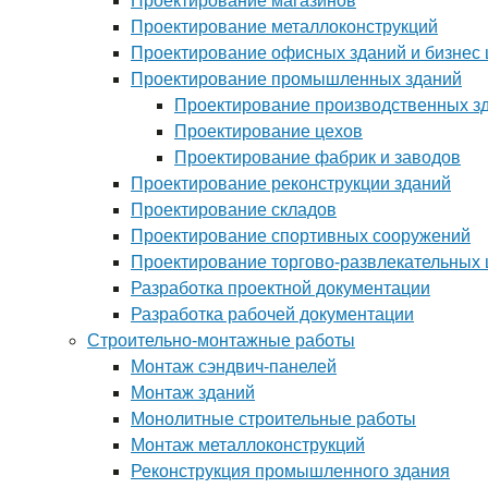
Проектирование магазинов
Проектирование металлоконструкций
Проектирование офисных зданий и бизнес 
Проектирование промышленных зданий
Проектирование производственных з
Проектирование цехов
Проектирование фабрик и заводов
Проектирование реконструкции зданий
Проектирование складов
Проектирование спортивных сооружений
Проектирование торгово-развлекательных 
Разработка проектной документации
Разработка рабочей документации
Строительно-монтажные работы
Монтаж сэндвич-панелей
Монтаж зданий
Монолитные строительные работы
Монтаж металлоконструкций
Реконструкция промышленного здания