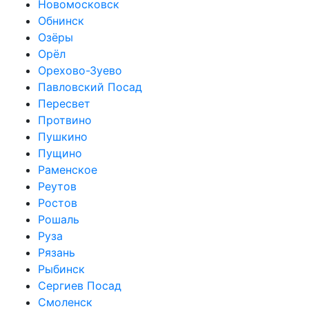
Новомосковск
Обнинск
Озёры
Орёл
Орехово-Зуево
Павловский Посад
Пересвет
Протвино
Пушкино
Пущино
Раменское
Реутов
Ростов
Рошаль
Руза
Рязань
Рыбинск
Сергиев Посад
Смоленск