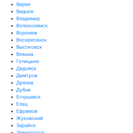
Верея
Видное
Владимир
Волоколамск
Воронеж
Воскресенск
Высоковск
Вязьма
Голицыно
Дедовск
Дмитров
Дрезна
Дубна
Егорьевск
Елец
Ефремов
Жуковский
Зарайск
Звенигород