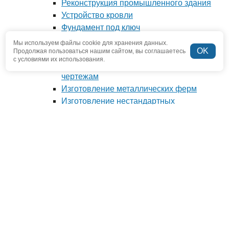
Реконструкция промышленного здания
Устройство кровли
Фундамент под ключ
Производство металлоконструкций
Мы используем файлы cookie для хранения данных.
OK
Антресоли и мезонины
Продолжая пользоваться нашим сайтом, вы соглашаетесь
с условиями их использования.
Изготовление металлоконструкций по
чертежам
Изготовление металлических ферм
Изготовление нестандартных
металлоконструкций
Наши проекты
О компании
Отзывы
Новости
Вопрос-ответ
Наша команда
Наше производство
Полезная информация
Контакты