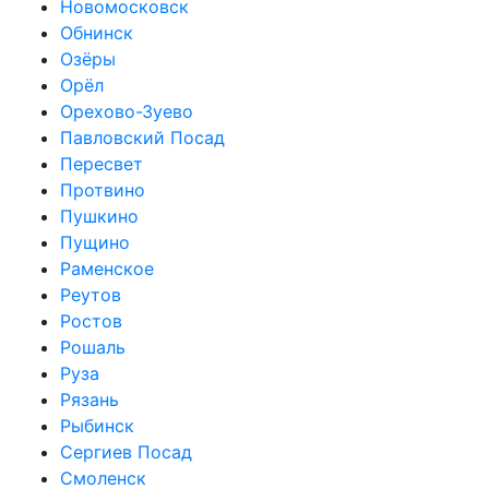
Новомосковск
Обнинск
Озёры
Орёл
Орехово-Зуево
Павловский Посад
Пересвет
Протвино
Пушкино
Пущино
Раменское
Реутов
Ростов
Рошаль
Руза
Рязань
Рыбинск
Сергиев Посад
Смоленск