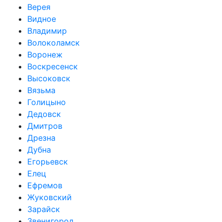
Верея
Видное
Владимир
Волоколамск
Воронеж
Воскресенск
Высоковск
Вязьма
Голицыно
Дедовск
Дмитров
Дрезна
Дубна
Егорьевск
Елец
Ефремов
Жуковский
Зарайск
Звенигород