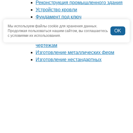
Реконструкция промышленного здания
Устройство кровли
Фундамент под ключ
Производство металлоконструкций
Мы используем файлы cookie для хранения данных.
OK
Антресоли и мезонины
Продолжая пользоваться нашим сайтом, вы соглашаетесь
с условиями их использования.
Изготовление металлоконструкций по
чертежам
Изготовление металлических ферм
Изготовление нестандартных
металлоконструкций
Наши проекты
О компании
Отзывы
Новости
Вопрос-ответ
Наша команда
Наше производство
Полезная информация
Контакты