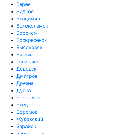
Верея
Видное
Владимир
Волоколамск
Воронеж
Воскресенск
Высоковск
Вязьма
Голицыно
Дедовск
Дмитров
Дрезна
Дубна
Егорьевск
Елец
Ефремов
Жуковский
Зарайск
Звенигород