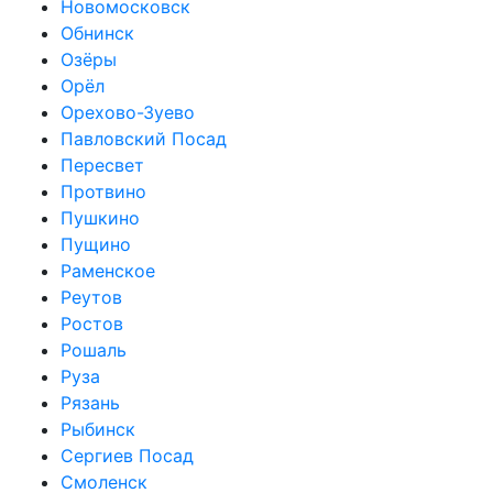
Новомосковск
Обнинск
Озёры
Орёл
Орехово-Зуево
Павловский Посад
Пересвет
Протвино
Пушкино
Пущино
Раменское
Реутов
Ростов
Рошаль
Руза
Рязань
Рыбинск
Сергиев Посад
Смоленск