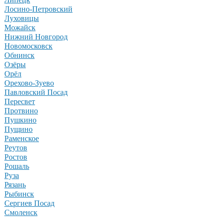
Лосино-Петровский
Луховицы
Можайск
Нижний Новгород
Новомосковск
Обнинск
Озёры
Орёл
Орехово-Зуево
Павловский Посад
Пересвет
Протвино
Пушкино
Пущино
Раменское
Реутов
Ростов
Рошаль
Руза
Рязань
Рыбинск
Сергиев Посад
Смоленск