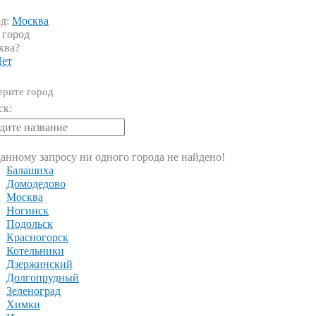
од:
Москва
 город
ква?
ет
рите город
ск:
анному запросу ни одного города не найдено!
Балашиха
Домодедово
Москва
Ногинск
Подольск
Красногорск
Котельники
Дзержинский
Долгопрудный
Зеленоград
Химки