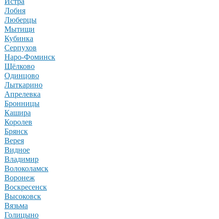
Истра
Лобня
Люберцы
Мытищи
Кубинка
Серпухов
Наро-Фоминск
Щёлково
Одинцово
Лыткарино
Апрелевка
Бронницы
Кашира
Королев
Брянск
Верея
Видное
Владимир
Волоколамск
Воронеж
Воскресенск
Высоковск
Вязьма
Голицыно