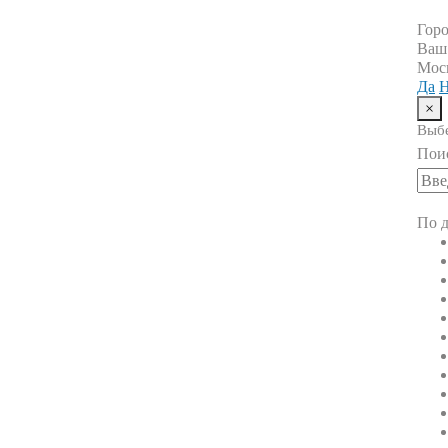
Гор
Ваш
Мос
Да
Н
×
Выбе
Пои
По д