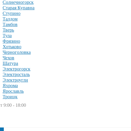
Солнечногорск
Старая Купавна
Ступино
Талдом
Тамбов
Тверь
Тула
Фрязино
Хотьково
Черноголовка
Чехов
Шатура
Электрогорск
Электросталь
Электроугли
Яхрома
Ярославль
Троицк
т 9:00 - 18:00