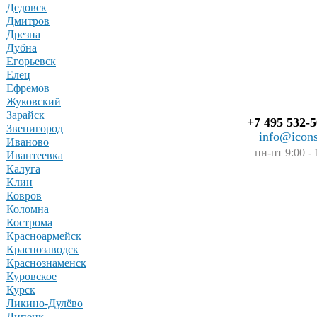
Дедовск
Дмитров
Дрезна
Дубна
Егорьевск
Елец
Ефремов
Жуковский
Зарайск
+7 495 532-5
Звенигород
info@icons
Иваново
пн-пт 9:00 - 
Ивантеевка
Калуга
Клин
Ковров
Коломна
Кострома
Красноармейск
Краснозаводск
Краснознаменск
Куровское
Курск
Ликино-Дулёво
Липецк