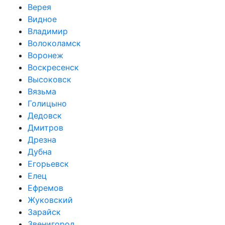
Верея
Видное
Владимир
Волоколамск
Воронеж
Воскресенск
Высоковск
Вязьма
Голицыно
Дедовск
Дмитров
Дрезна
Дубна
Егорьевск
Елец
Ефремов
Жуковский
Зарайск
Звенигород