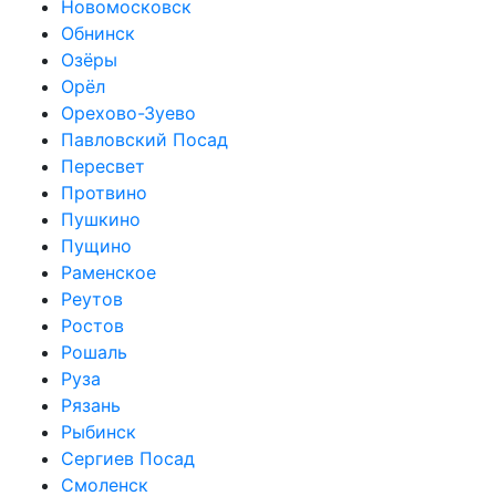
Новомосковск
Обнинск
Озёры
Орёл
Орехово-Зуево
Павловский Посад
Пересвет
Протвино
Пушкино
Пущино
Раменское
Реутов
Ростов
Рошаль
Руза
Рязань
Рыбинск
Сергиев Посад
Смоленск