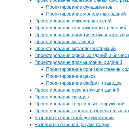
Проектирование железобетонных конструк
Проектирование фундаментов
Проектирование монолитных зданий
Проектирование инженерных сетей
Проектирование конструктивных решений
Проектирование логистических центров и 
Проектирование магазинов
Проектирование металлоконструкций
Проектирование офисных зданий и бизнес 
Проектирование промышленных зданий
Проектирование производственных з
Проектирование цехов
Проектирование фабрик и заводов
Проектирование реконструкции зданий
Проектирование складов
Проектирование спортивных сооружений
Проектирование торгово-развлекательных 
Разработка проектной документации
Разработка рабочей документации