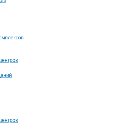
ций
комплексов
центров
даний
центров