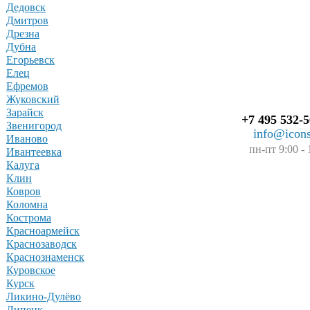
Дедовск
Дмитров
Дрезна
Дубна
Егорьевск
Елец
Ефремов
Жуковский
Зарайск
+7 495 532-5
Звенигород
info@icons
Иваново
пн-пт 9:00 - 
Ивантеевка
Калуга
Клин
Ковров
Коломна
Кострома
Красноармейск
Краснозаводск
Краснознаменск
Куровское
Курск
Ликино-Дулёво
Липецк