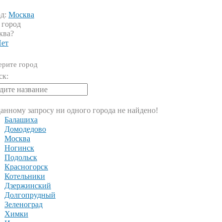
од:
Москва
 город
ква?
ет
рите город
ск:
анному запросу ни одного города не найдено!
Балашиха
Домодедово
Москва
Ногинск
Подольск
Красногорск
Котельники
Дзержинский
Долгопрудный
Зеленоград
Химки