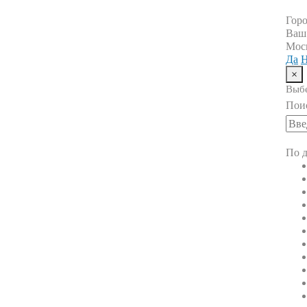
Гор
Ваш
Мос
Да
Н
×
Выбе
Пои
По д