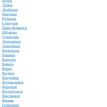
Истра
Лобня
Люберцы
Мытищи
Кубинка
Серпухов
Наро-Фоминск
Щёлково
Одинцово
Лыткарино
Апрелевка
Бронницы
Кашира
Королев
Брянск
Верея
Видное
Владимир
Волоколамск
Воронеж
Воскресенск
Высоковск
Вязьма
Голицыно