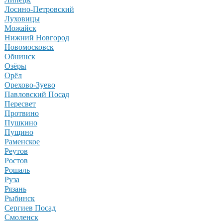
Лосино-Петровский
Луховицы
Можайск
Нижний Новгород
Новомосковск
Обнинск
Озёры
Орёл
Орехово-Зуево
Павловский Посад
Пересвет
Протвино
Пушкино
Пущино
Раменское
Реутов
Ростов
Рошаль
Руза
Рязань
Рыбинск
Сергиев Посад
Смоленск