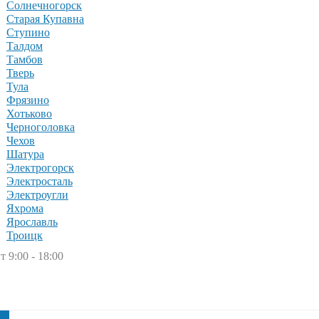
Солнечногорск
Старая Купавна
Ступино
Талдом
Тамбов
Тверь
Тула
Фрязино
Хотьково
Черноголовка
Чехов
Шатура
Электрогорск
Электросталь
Электроугли
Яхрома
Ярославль
Троицк
т 9:00 - 18:00