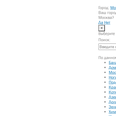
Город:
Мо
Ваш горо
Москва?
Да
Нет
×
Выберите 
Поиск:
По данном
Бал
Дом
Мос
Ног
Под
Кра
Кот
Дзе
Дол
Зел
Хим