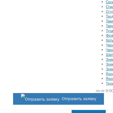
Сол
Ста
Сту
Тал
Там
Тве
Тул
Фря
Хот
Чер
Чех
Шат
Эле
Эле
Эле
Яхр
Яро
Тро
пн-пт 9:00
Отправить заявку