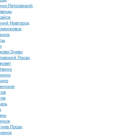
ино-Петровский
овицы
айск
ний Новгород
омосковск
инск
ры
л
хово-Зуево
ловский Посад
есвет
твино
кино
ино
енское
тов
тов
аль
а
ань
инск
гиев Посад
ленск