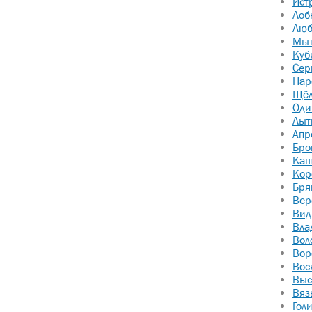
Ист
Лоб
Люб
Мы
Куб
Сер
Нар
Щёл
Оди
Лыт
Апр
Бро
Каш
Кор
Бря
Вер
Вид
Вла
Вол
Вор
Вос
Выс
Вяз
Гол