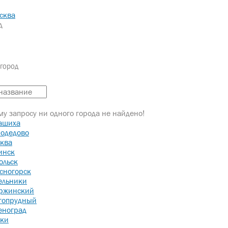
сква
д
город
у запросу ни одного города не найдено!
ашиха
одедово
ква
инск
ольск
сногорск
ельники
ржинский
гопрудный
еноград
ки