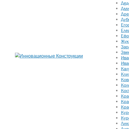
Дед
Дми
Дре
Дуб
Его
Еле
Ефр
Жук
Зар
Зве
Ива
Ива
Кал
Кли
Ков
Кол
Кос
Кра
Кра
Кра
Кур
Кур
Лик
Лип