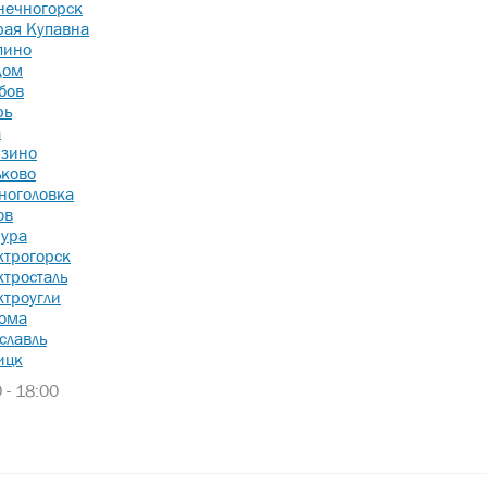
нечногорск
рая Купавна
пино
дом
бов
рь
а
зино
ьково
ноголовка
ов
ура
ктрогорск
ктросталь
ктроугли
ома
славль
ицк
 - 18:00