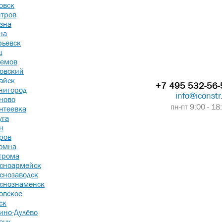
овск
тров
зна
на
рьевск
ц
емов
овский
айск
+7 495 532-56-
нигород
info@iconstr
ново
пн-пт 9:00 - 18
нтеевка
уга
н
ров
омна
трома
сноармейск
снозаводск
снознаменск
овское
ск
ино-Дулёво
ецк