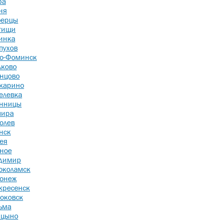
ра
ня
ерцы
тищи
инка
пухов
о-Фоминск
ково
нцово
карино
елевка
нницы
ира
олев
нск
ея
ное
димир
околамск
онеж
кресенск
оковск
ьма
ицыно