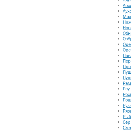
Лос
Лух
Мож
Ниж
Нов
Обн
Озё
Орё
Оре
Пав
Пер
Про
Пуш
Пущ
Рам
Реу
Рос
Рош
Руз
Ряз
Рыб
Сер
Смо