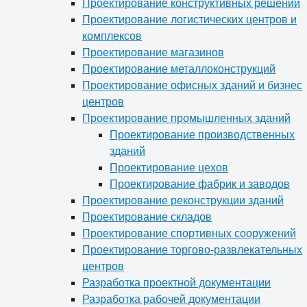
Проектирование конструктивных решений
Проектирование логистических центров и
комплексов
Проектирование магазинов
Проектирование металлоконструкций
Проектирование офисных зданий и бизнес
центров
Проектирование промышленных зданий
Проектирование производственных
зданий
Проектирование цехов
Проектирование фабрик и заводов
Проектирование реконструкции зданий
Проектирование складов
Проектирование спортивных сооружений
Проектирование торгово-развлекательных
центров
Разработка проектной документации
Разработка рабочей документации