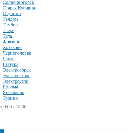
Солнечногорск
Старая Купавна
Ступино
Талдом
Тамбов
Тверь
Тула
Фрязино
Хотьково
Черноголовка
Чехов
Шатура
Электрогорск
Электросталь
Электроугли
Яхрома
Ярославль
Троицк
т 9:00 - 18:00