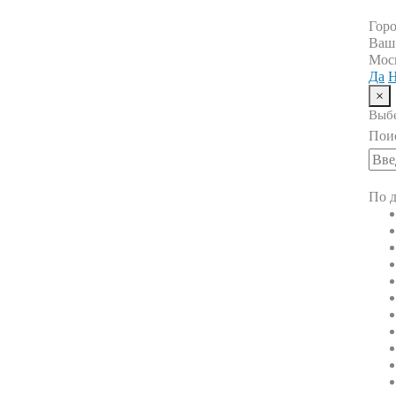
Гор
Ваш
Мос
Да
Н
×
Выбе
Пои
По д