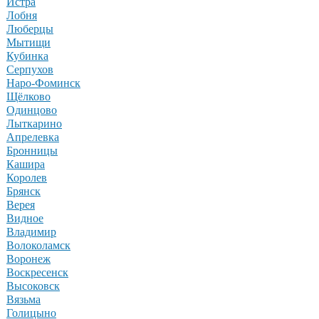
Истра
Лобня
Люберцы
Мытищи
Кубинка
Серпухов
Наро-Фоминск
Щёлково
Одинцово
Лыткарино
Апрелевка
Бронницы
Кашира
Королев
Брянск
Верея
Видное
Владимир
Волоколамск
Воронеж
Воскресенск
Высоковск
Вязьма
Голицыно