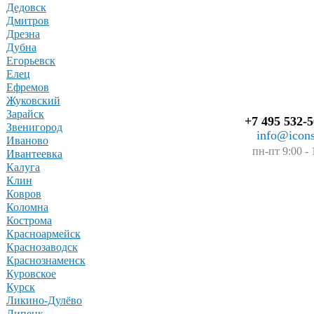
Дедовск
Дмитров
Дрезна
Дубна
Егорьевск
Елец
Ефремов
Жуковский
Зарайск
+7 495 532-5
Звенигород
info@icons
Иваново
пн-пт 9:00 - 
Ивантеевка
Калуга
Клин
Ковров
Коломна
Кострома
Красноармейск
Краснозаводск
Краснознаменск
Куровское
Курск
Ликино-Дулёво
Липецк