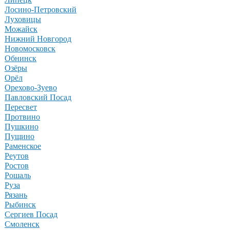
Лосино-Петровский
Луховицы
Можайск
Нижний Новгород
Новомосковск
Обнинск
Озёры
Орёл
Орехово-Зуево
Павловский Посад
Пересвет
Протвино
Пушкино
Пущино
Раменское
Реутов
Ростов
Рошаль
Руза
Рязань
Рыбинск
Сергиев Посад
Смоленск