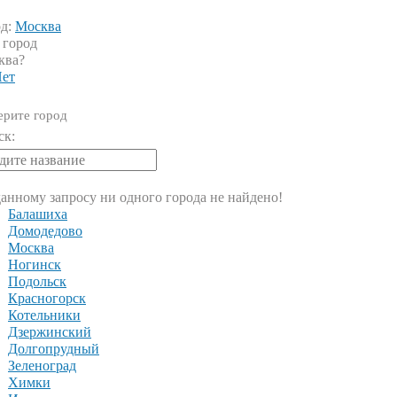
од:
Москва
 город
ква?
ет
рите город
ск:
анному запросу ни одного города не найдено!
Балашиха
Домодедово
Москва
Ногинск
Подольск
Красногорск
Котельники
Дзержинский
Долгопрудный
Зеленоград
Химки