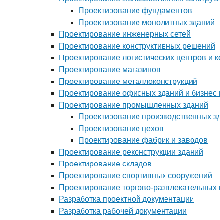
Проектирование фундаментов
Проектирование монолитных зданий
Проектирование инженерных сетей
Проектирование конструктивных решений
Проектирование логистических центров и 
Проектирование магазинов
Проектирование металлоконструкций
Проектирование офисных зданий и бизнес 
Проектирование промышленных зданий
Проектирование производственных з
Проектирование цехов
Проектирование фабрик и заводов
Проектирование реконструкции зданий
Проектирование складов
Проектирование спортивных сооружений
Проектирование торгово-развлекательных 
Разработка проектной документации
Разработка рабочей документации