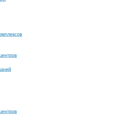
комплексов
центров
даний
центров