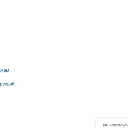
ежам
трукций
Мы используем