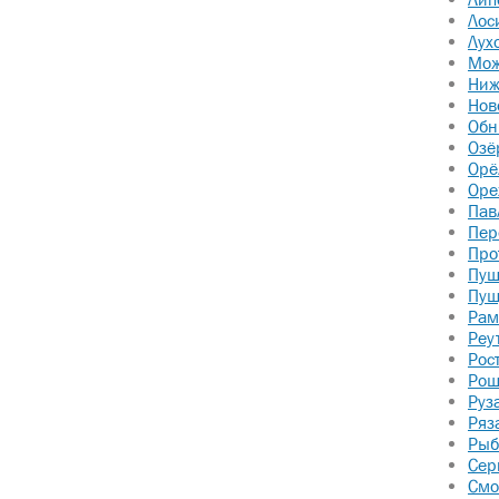
Лос
Лух
Мож
Ниж
Нов
Обн
Озё
Орё
Оре
Пав
Пер
Про
Пуш
Пущ
Рам
Реу
Рос
Рош
Руз
Ряз
Рыб
Сер
Смо