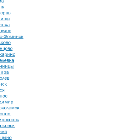
ра
ня
ерцы
тищи
инка
пухов
о-Фоминск
ково
нцово
карино
елевка
нницы
ира
олев
нск
ея
ное
димир
околамск
онеж
кресенск
оковск
ьма
ицыно