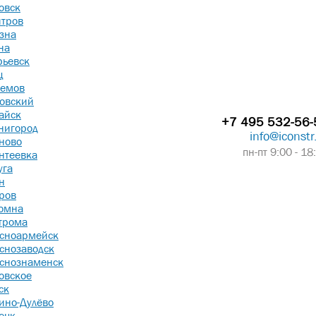
овск
тров
зна
на
рьевск
ц
емов
овский
айск
+7 495 532-56-
нигород
info@iconstr
ново
пн-пт 9:00 - 18
нтеевка
уга
н
ров
омна
трома
сноармейск
снозаводск
снознаменск
овское
ск
ино-Дулёво
ецк