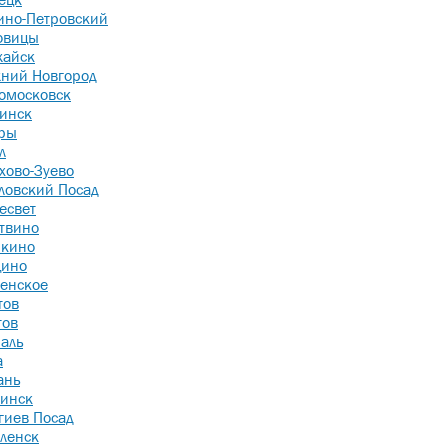
ино-Петровский
овицы
айск
ний Новгород
омосковск
инск
ры
л
хово-Зуево
ловский Посад
есвет
твино
кино
ино
енское
тов
тов
аль
а
ань
инск
гиев Посад
ленск