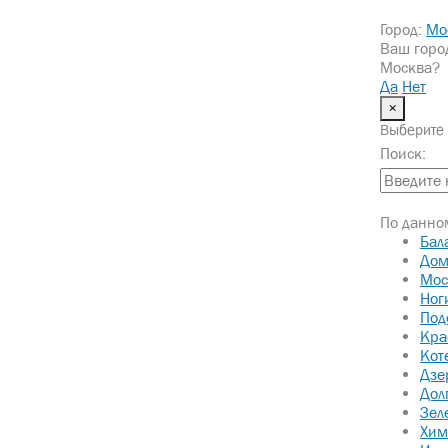
Город:
Мо
Ваш горо
Москва?
Да
Нет
×
Выберите 
Поиск:
По данном
Бал
Дом
Мос
Ног
Под
Кра
Кот
Дзе
Дол
Зел
Хим