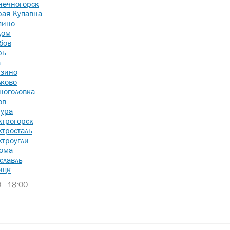
нечногорск
рая Купавна
пино
дом
бов
рь
а
зино
ьково
ноголовка
ов
ура
ктрогорск
ктросталь
ктроугли
ома
славль
ицк
 - 18:00