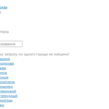
сква
д
город
у запросу ни одного города не найдено!
ашиха
одедово
ква
инск
ольск
сногорск
ельники
ржинский
гопрудный
еноград
ки