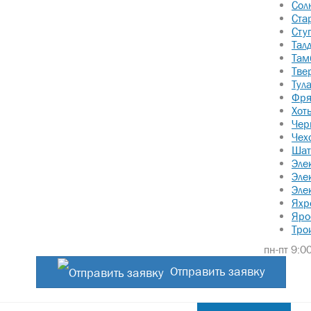
Сол
Ста
Сту
Тал
Там
Тве
Тул
Фря
Хот
Чер
Чех
Шат
Эле
Эле
Эле
Яхр
Яро
Тро
пн-пт 9:00
Отправить заявку