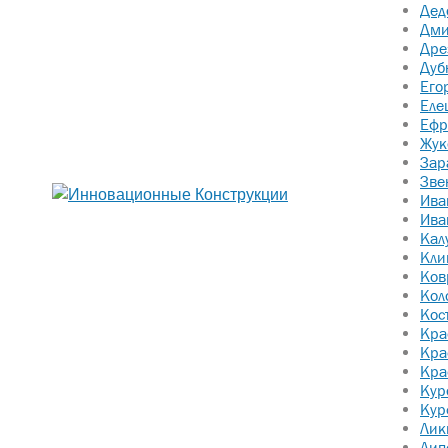
Дед
Дми
Дре
Дуб
Его
Еле
Ефр
Жук
Зар
Зве
Ива
Ива
Кал
Кли
Ков
Кол
Кос
Кра
Кра
Кра
Кур
Кур
Лик
Лип