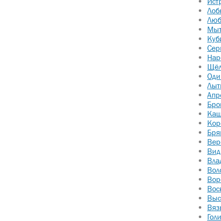
Ист
Лоб
Люб
Мы
Куб
Сер
Нар
Щёл
Оди
Лыт
Апр
Бро
Каш
Кор
Бря
Вер
Вид
Вла
Вол
Вор
Вос
Выс
Вяз
Гол