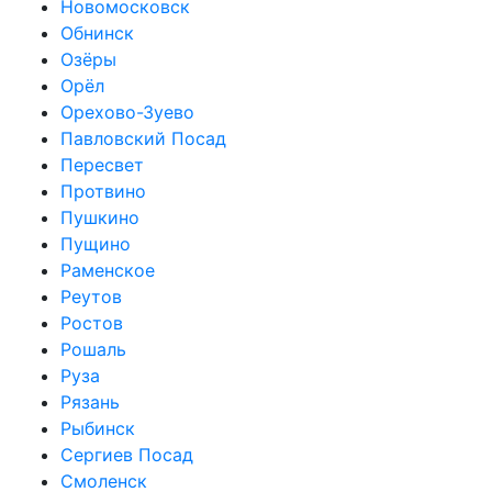
Новомосковск
Обнинск
Озёры
Орёл
Орехово-Зуево
Павловский Посад
Пересвет
Протвино
Пушкино
Пущино
Раменское
Реутов
Ростов
Рошаль
Руза
Рязань
Рыбинск
Сергиев Посад
Смоленск