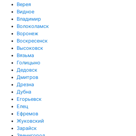
Верея
Видное
Владимир
Волоколамск
Воронеж
Воскресенск
Высоковск
Вязьма
Голицыно
Дедовск
Дмитров
Дрезна
Дубна
Егорьевск
Елец
Ефремов
Жуковский
Зарайск
Звенигород