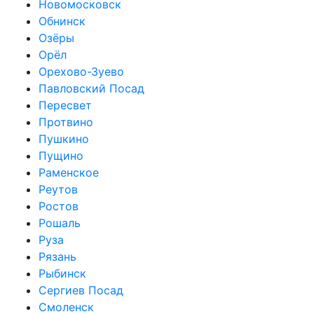
Новомосковск
Обнинск
Озёры
Орёл
Орехово-Зуево
Павловский Посад
Пересвет
Протвино
Пушкино
Пущино
Раменское
Реутов
Ростов
Рошаль
Руза
Рязань
Рыбинск
Сергиев Посад
Смоленск