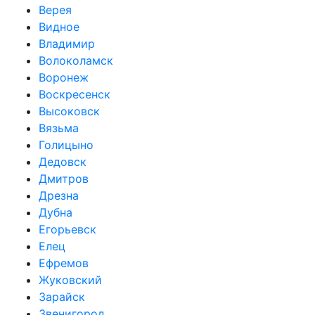
Верея
Видное
Владимир
Волоколамск
Воронеж
Воскресенск
Высоковск
Вязьма
Голицыно
Дедовск
Дмитров
Дрезна
Дубна
Егорьевск
Елец
Ефремов
Жуковский
Зарайск
Звенигород