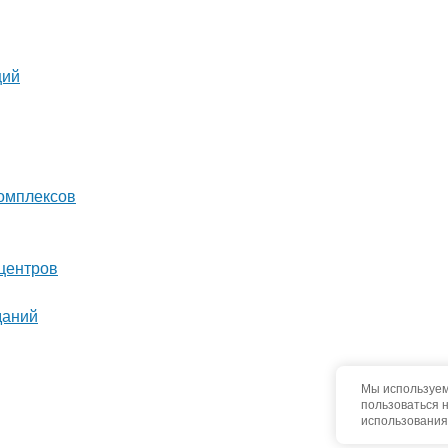
ций
комплексов
центров
даний
Мы используем
пользоваться 
использования