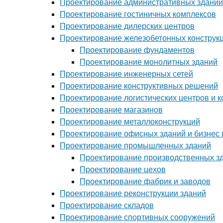
Проектирование административных зданий
Проектирование гостиничных комплексов
Проектирование дилерских центров
Проектирование железобетонных конструк
Проектирование фундаментов
Проектирование монолитных зданий
Проектирование инженерных сетей
Проектирование конструктивных решений
Проектирование логистических центров и 
Проектирование магазинов
Проектирование металлоконструкций
Проектирование офисных зданий и бизнес 
Проектирование промышленных зданий
Проектирование производственных з
Проектирование цехов
Проектирование фабрик и заводов
Проектирование реконструкции зданий
Проектирование складов
Проектирование спортивных сооружений