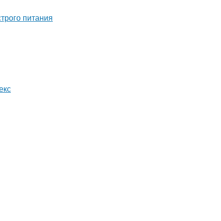
строго питания
екс