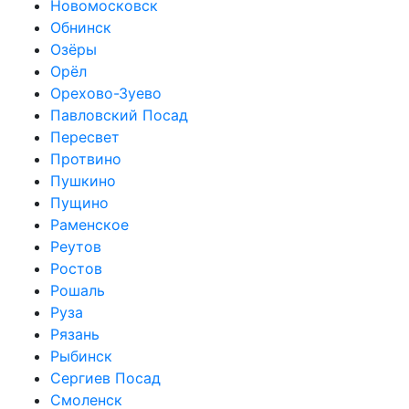
Новомосковск
Обнинск
Озёры
Орёл
Орехово-Зуево
Павловский Посад
Пересвет
Протвино
Пушкино
Пущино
Раменское
Реутов
Ростов
Рошаль
Руза
Рязань
Рыбинск
Сергиев Посад
Смоленск