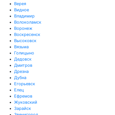
Верея
Видное
Владимир
Волоколамск
Воронеж
Воскресенск
Высоковск
Вязьма
Голицыно
Дедовск
Дмитров
Дрезна
Дубна
Егорьевск
Елец
Ефремов
Жуковский
Зарайск
Звенигород