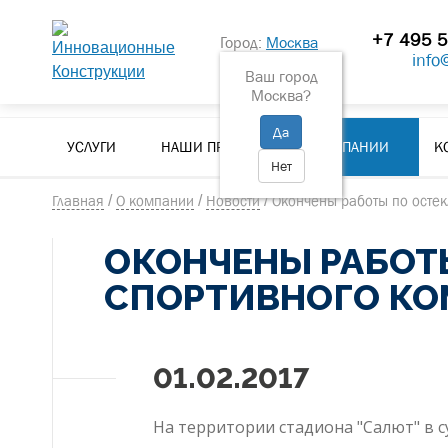
+7 495 5
Город:
Москва
info
пн-пт 9:00 - 18:00
Ваш город
Москва?
Да
УСЛУГИ
НАШИ ПРОЕКТЫ
О КОМПАНИИ
К
Нет
Главная
/
О компании
/
Новости
/
Окончены работы по осте
ОКОНЧЕНЫ РАБОТ
СПОРТИВНОГО КО
01.02.2017
На территории стадиона "Салют" в 