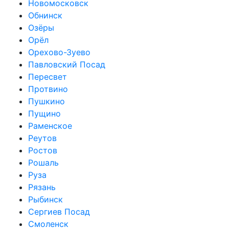
Новомосковск
Обнинск
Озёры
Орёл
Орехово-Зуево
Павловский Посад
Пересвет
Протвино
Пушкино
Пущино
Раменское
Реутов
Ростов
Рошаль
Руза
Рязань
Рыбинск
Сергиев Посад
Смоленск