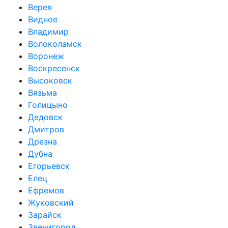
Верея
Видное
Владимир
Волоколамск
Воронеж
Воскресенск
Высоковск
Вязьма
Голицыно
Дедовск
Дмитров
Дрезна
Дубна
Егорьевск
Елец
Ефремов
Жуковский
Зарайск
Звенигород