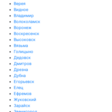
Верея
Видное
Владимир
Волоколамск
Воронеж
Воскресенск
Высоковск
Вязьма
Голицыно
Дедовск
Дмитров
Дрезна
Дубна
Егорьевск
Елец
Ефремов
Жуковский
Зарайск
Звенигород