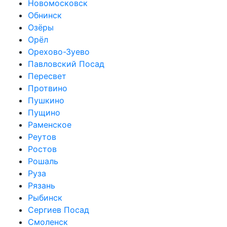
Новомосковск
Обнинск
Озёры
Орёл
Орехово-Зуево
Павловский Посад
Пересвет
Протвино
Пушкино
Пущино
Раменское
Реутов
Ростов
Рошаль
Руза
Рязань
Рыбинск
Сергиев Посад
Смоленск