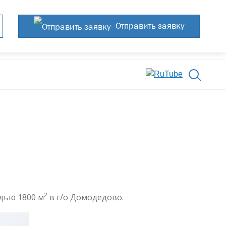
Отправить заявку
2
дью 1800 м
в г/о Домодедово.