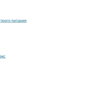
строго питания
екс