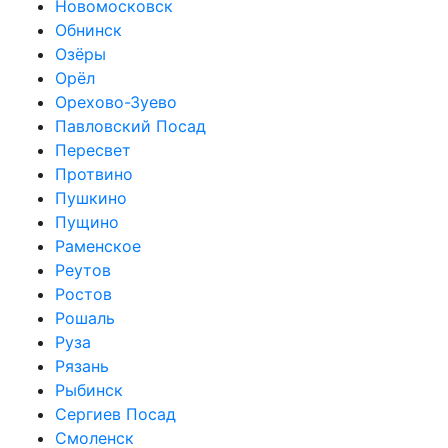
Новомосковск
Обнинск
Озёры
Орёл
Орехово-Зуево
Павловский Посад
Пересвет
Протвино
Пушкино
Пущино
Раменское
Реутов
Ростов
Рошаль
Руза
Рязань
Рыбинск
Сергиев Посад
Смоленск