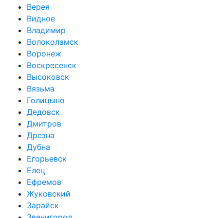
Верея
Видное
Владимир
Волоколамск
Воронеж
Воскресенск
Высоковск
Вязьма
Голицыно
Дедовск
Дмитров
Дрезна
Дубна
Егорьевск
Елец
Ефремов
Жуковский
Зарайск
Звенигород