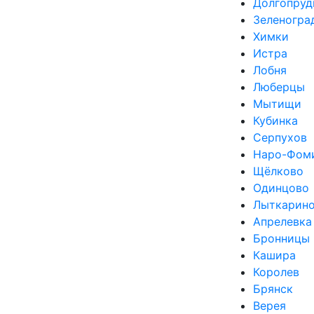
Долгопруд
Зеленогра
Химки
Истра
Лобня
Люберцы
Мытищи
Кубинка
Серпухов
Наро-Фом
Щёлково
Одинцово
Лыткарин
Апрелевка
Бронницы
Кашира
Королев
Брянск
Верея