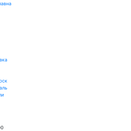
павна
вка
рск
аль
ли
00