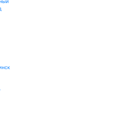
ный
д
инск
о