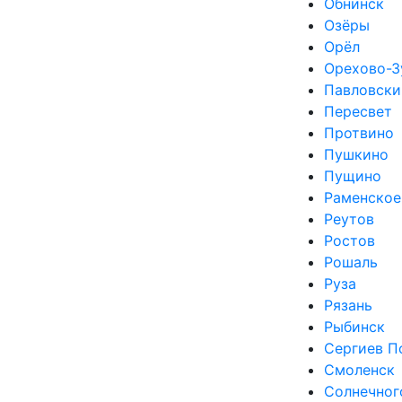
Обнинск
Озёры
Орёл
Орехово-З
Павловски
Пересвет
Протвино
Пушкино
Пущино
Раменское
Реутов
Ростов
Рошаль
Руза
Рязань
Рыбинск
Сергиев П
Смоленск
Солнечног