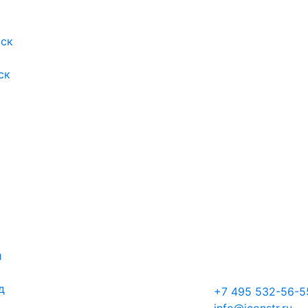
ск
ск
й
д
+7 495 532-56-5