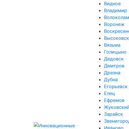
Видное
Владимир
Волоколам
Воронеж
Воскресен
Высоковск
Вязьма
Голицыно
Дедовск
Дмитров
Дрезна
Дубна
Егорьевск
Елец
Ефремов
Жуковски
Зарайск
Звенигоро
Иваново