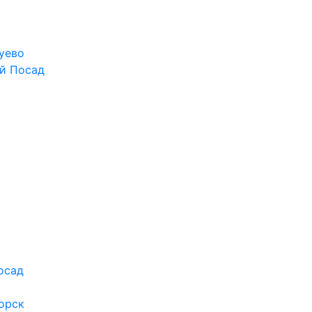
уево
й Посад
осад
орск