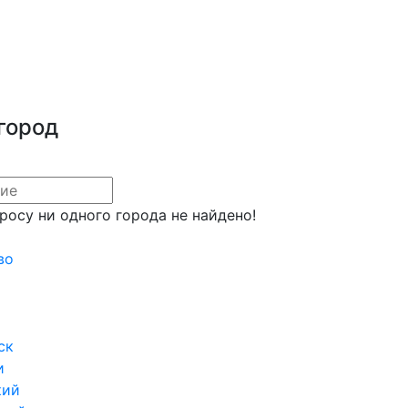
город
росу ни одного города не найдено!
во
ск
и
кий