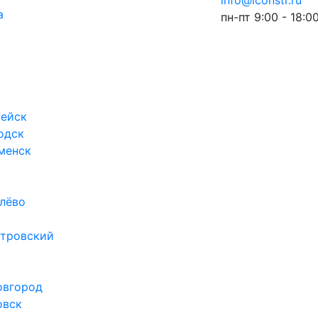
info@iconstr.ru
а
пн-пт 9:00 - 18:0
ейск
одск
менск
лёво
тровский
овгород
овск