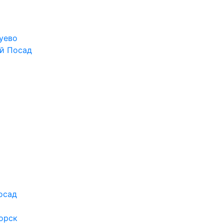
уево
й Посад
осад
орск