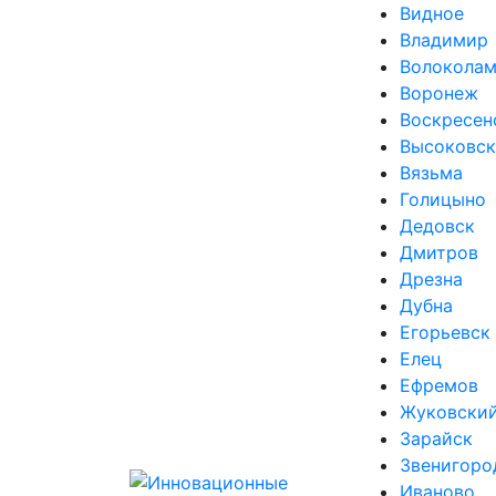
Видное
Владимир
Волоколам
Воронеж
Воскресен
Высоковск
Вязьма
Голицыно
Дедовск
Дмитров
Дрезна
Дубна
Егорьевск
Елец
Ефремов
Жуковски
Зарайск
Звенигоро
Иваново