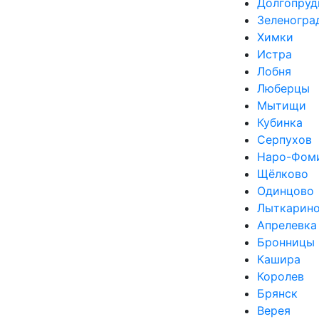
Долгопруд
Зеленогра
Химки
Истра
Лобня
Люберцы
Мытищи
Кубинка
Серпухов
Наро-Фом
Щёлково
Одинцово
Лыткарин
Апрелевка
Бронницы
Кашира
Королев
Брянск
Верея