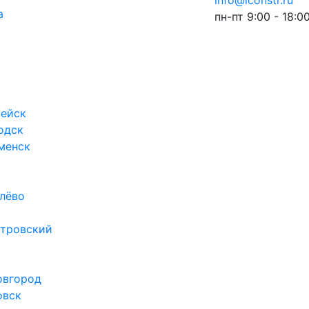
info@iconstr.ru
а
пн-пт 9:00 - 18:0
ейск
одск
менск
лёво
тровский
овгород
овск