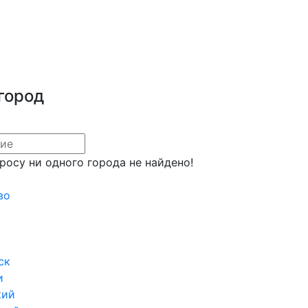
город
росу ни одного города не найдено!
во
ск
и
кий