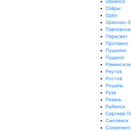
Обнинск
Озёры
Орёл
Орехово-З
Павловски
Пересвет
Протвино
Пушкино
Пущино
Раменское
Реутов
Ростов
Рошаль
Руза
Рязань
Рыбинск
Сергиев П
Смоленск
Солнечног