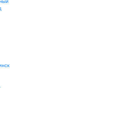
ный
д
инск
о