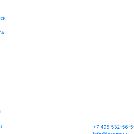
ск
ск
й
д
+7 495 532-56-5