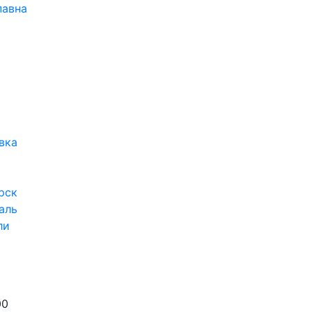
павна
вка
рск
аль
ли
00