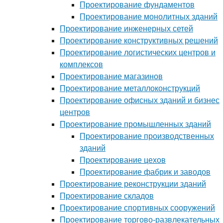
Проектирование фундаментов
Проектирование монолитных зданий
Проектирование инженерных сетей
Проектирование конструктивных решений
Проектирование логистических центров и
комплексов
Проектирование магазинов
Проектирование металлоконструкций
Проектирование офисных зданий и бизнес
центров
Проектирование промышленных зданий
Проектирование производственных
зданий
Проектирование цехов
Проектирование фабрик и заводов
Проектирование реконструкции зданий
Проектирование складов
Проектирование спортивных сооружений
Проектирование торгово-развлекательных