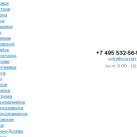
овск
тров
зна
на
рьевск
ц
емов
овский
айск
+7 495 532-56-
нигород
info@iconstr
ново
пн-пт 9:00 - 18
нтеевка
уга
н
ров
омна
трома
сноармейск
снозаводск
снознаменск
овское
ск
ино-Дулёво
ецк