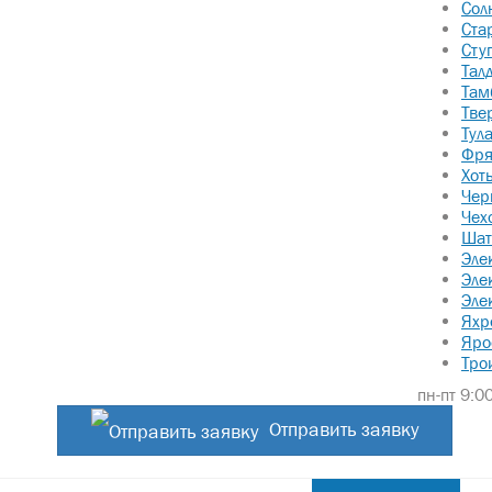
Сол
Ста
Сту
Тал
Там
Тве
Тул
Фря
Хот
Чер
Чех
Шат
Эле
Эле
Эле
Яхр
Яро
Тро
пн-пт 9:00
Отправить заявку