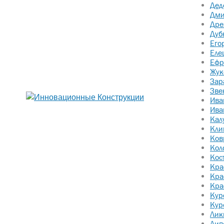
Дед
Дми
Дре
Дуб
Его
Еле
Ефр
Жук
Зар
Зве
Ива
Ива
Кал
Кли
Ков
Кол
Кос
Кра
Кра
Кра
Кур
Кур
Лик
Лип