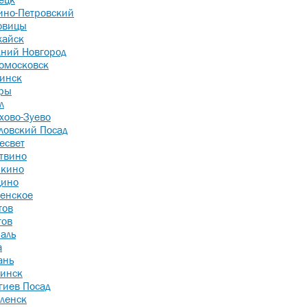
ино-Петровский
овицы
айск
ний Новгород
омосковск
инск
ры
л
хово-Зуево
ловский Посад
есвет
твино
кино
ино
енское
тов
тов
аль
а
ань
инск
гиев Посад
ленск