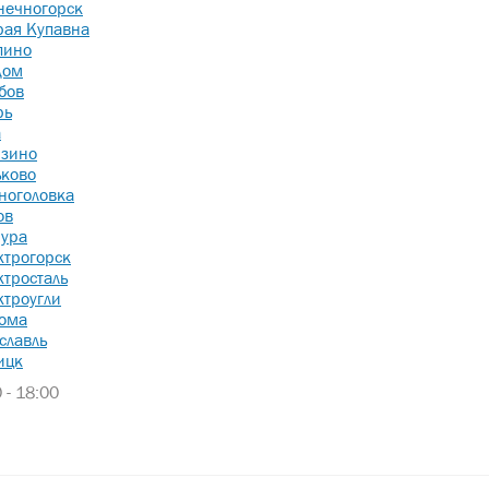
нечногорск
рая Купавна
пино
дом
бов
рь
а
зино
ьково
ноголовка
ов
ура
ктрогорск
ктросталь
ктроугли
ома
славль
ицк
 - 18:00