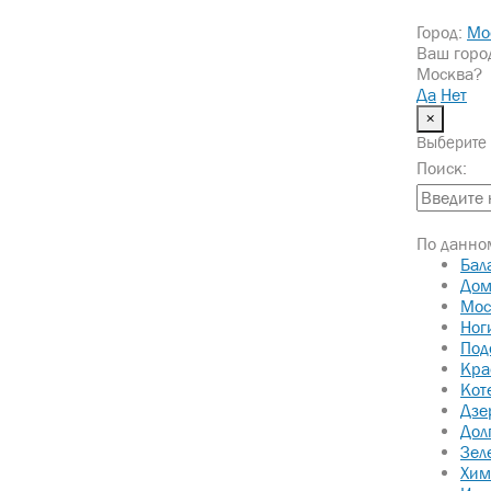
Город:
Мо
Ваш горо
Москва?
Да
Нет
×
Выберите 
Поиск:
По данном
Бал
Дом
Мос
Ног
Под
Кра
Кот
Дзе
Дол
Зел
Хим