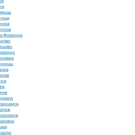
ра
ня
ерцы
тищи
инка
пухов
о-Фоминск
ково
нцово
карино
елевка
нницы
ира
олев
нск
ея
ное
димир
околамск
онеж
кресенск
оковск
ьма
ицыно