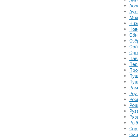
Лос
Лух
Мож
Ниж
Нов
Обн
Озё
Орё
Оре
Пав
Пер
Про
Пуш
Пущ
Рам
Реу
Рос
Рош
Руз
Ряз
Рыб
Сер
Смо