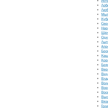
Ист
Лоб
Люб
Мы
Куб
Сер
Нар
Щёл
Оди
Лыт
Апр
Бро
Каш
Кор
Бря
Вер
Вид
Вла
Вол
Вор
Вос
Выс
Вяз
Гол