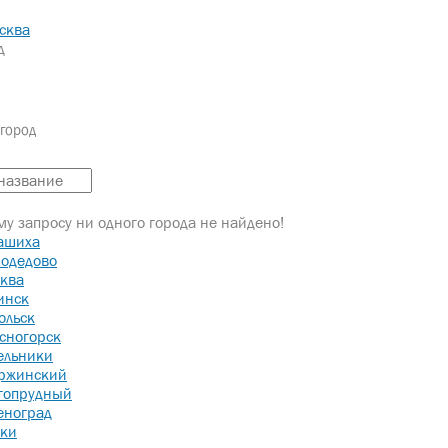
сква
д
город
у запросу ни одного города не найдено!
ашиха
одедово
ква
инск
ольск
сногорск
ельники
ржинский
гопрудный
еноград
ки