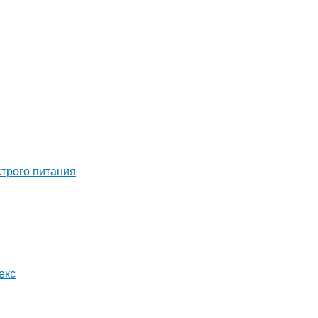
строго питания
екс