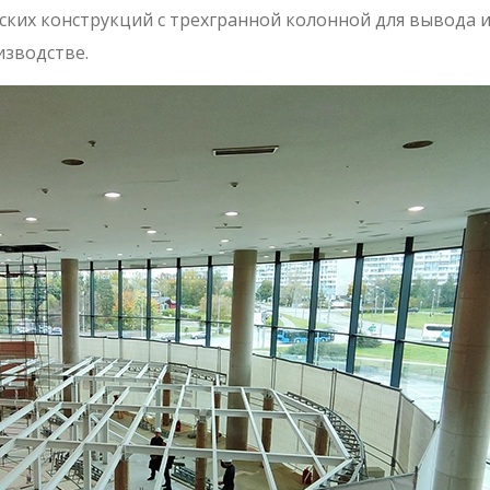
ских конструкций с трехгранной колонной для вывода
изводстве.