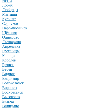
Истра
Лобня
Люберцы
Мытищи
Кубинка
Серпухов
Наро-Фоминск
Щёлково
Одинцово
Лыткарино
Апрелевка
Бронницы
Кашира
Королев
Брянск
Верея
Видное
Владимир
Волоколамск
Воронеж
Воскресенск
Высоковск
Вязьма
Голицыно