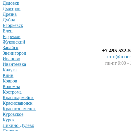
Дедовск
Дмитров
Дрезна
Дубна
Егорьевск
Елец
Ефремов
Жуковский
Зарайск
+7 495 532-5
Звенигород
info@icons
Иваново
пн-пт 9:00 - 
Ивантеевка
Калуга
Клин
Ковров
Коломна
Кострома
Красноармейск
Краснозаводск
Краснознаменск
Куровское
Курск
Ликино-Дулёво
Липецк