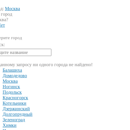
од:
Москва
 город
ква?
ет
рите город
ск:
анному запросу ни одного города не найдено!
Балашиха
Домодедово
Москва
Ногинск
Подольск
Красногорск
Котельники
Дзержинский
Долгопрудный
Зеленоград
Химки