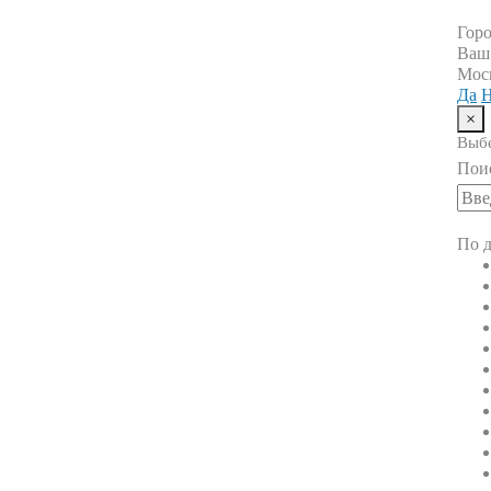
Гор
Ваш
Мос
Да
Н
×
Выбе
Пои
По д