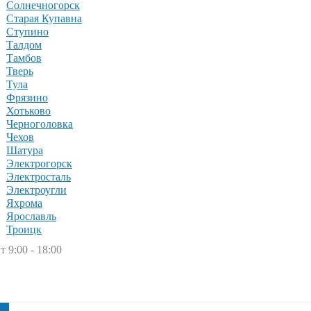
Солнечногорск
Старая Купавна
Ступино
Талдом
Тамбов
Тверь
Тула
Фрязино
Хотьково
Черноголовка
Чехов
Шатура
Электрогорск
Электросталь
Электроугли
Яхрома
Ярославль
Троицк
т 9:00 - 18:00