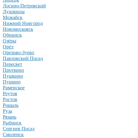
Лосино-Петровский
Луховицы
Можайск
Нижний Новгород
Новомосковск
Обнинск
Озёры
Орёл
Орехово-Зуево
Павловский Посад
Пересвет
Протвино
Пушкино
Пущино
Раменское
Реутов
Ростов
Рошаль
Руза
Рязань
Рыбинск
Сергиев Посад
Смоленск