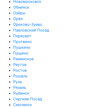
Новомосковск
Обнинск
Озёры
Орёл
Орехово-Зуево
Павловский Посад
Пересвет
Протвино
Пушкино
Пущино
Раменское
Реутов
Ростов
Рошаль
Руза
Рязань
Рыбинск
Сергиев Посад
Смоленск