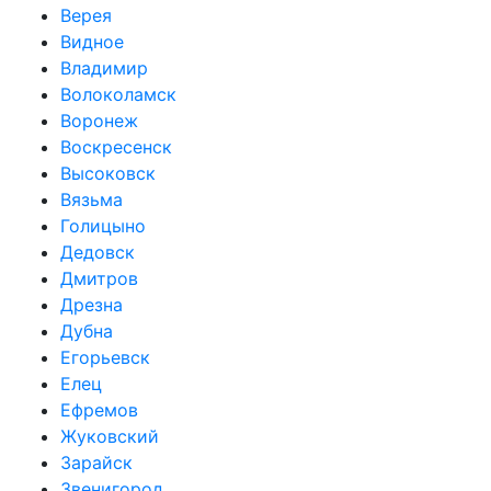
Верея
Видное
Владимир
Волоколамск
Воронеж
Воскресенск
Высоковск
Вязьма
Голицыно
Дедовск
Дмитров
Дрезна
Дубна
Егорьевск
Елец
Ефремов
Жуковский
Зарайск
Звенигород